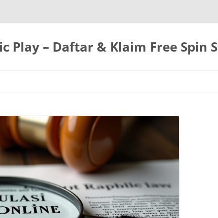
c Play – Daftar & Klaim Free Spin S