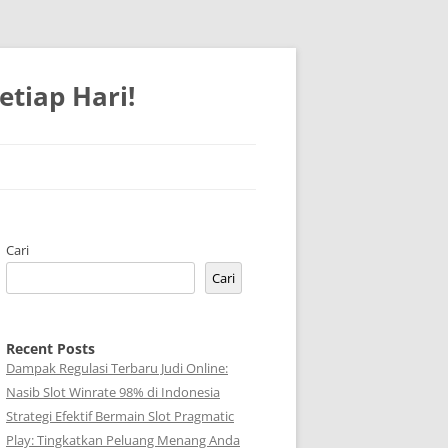
etiap Hari!
Cari
Cari
Recent Posts
Dampak Regulasi Terbaru Judi Online:
Nasib Slot Winrate 98% di Indonesia
Strategi Efektif Bermain Slot Pragmatic
Play: Tingkatkan Peluang Menang Anda