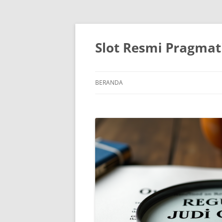
Langsung
ke
isi
Slot Resmi Pragmati
BERANDA