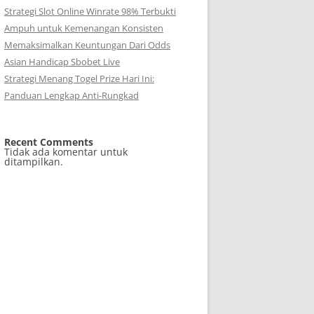
Strategi Slot Online Winrate 98% Terbukti
Ampuh untuk Kemenangan Konsisten
Memaksimalkan Keuntungan Dari Odds
Asian Handicap Sbobet Live
Strategi Menang Togel Prize Hari Ini:
Panduan Lengkap Anti-Rungkad
Recent Comments
Tidak ada komentar untuk
ditampilkan.