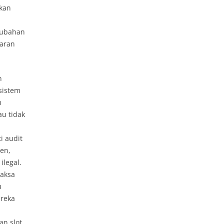
akan
rubahan
aran
n
sistem
m
au tidak
i audit
den,
ilegal.
paksa
u
reka
an slot