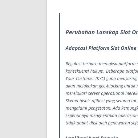
Perubahan Lanskap Slot On
Adaptasi Platform Slot Online
Regulasi terbaru memaksa platform 
konsekuensi hukum. Beberapa platf
Your Customer (KYC) guna menyaring 
akan melakukan geo-blocking untuk 
merelokasi server operasional mereka
Skema bisnis afiliasi yang selama in
mengalami pengetatan. Ada kemungk
sepenuhnya menghentikan operasiona
tidak dapat diisi oleh penawaran sej